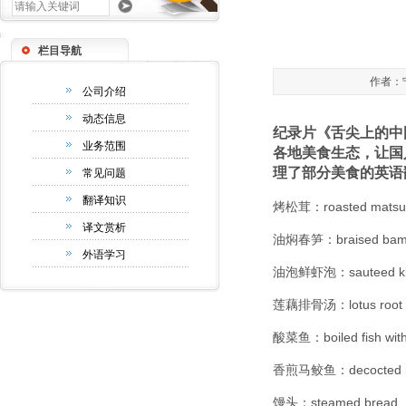
栏目导航
作者：宁
公司介绍
动态信息
纪录片《舌尖上的中
业务范围
各地美食生态，让国
理了部分美食的英语
常见问题
翻译知识
烤松茸：roasted matsu
译文赏析
油焖春笋：braised bamb
外语学习
油泡鲜虾泡：sauteed ki
莲藕排骨汤：lotus root a
酸菜鱼：boiled fish with 
香煎马鲛鱼：decocted m
馒头：steamed bread