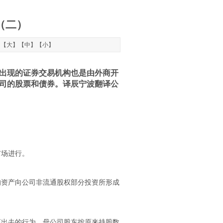
（二）
：【
大
】【
中
】【
小
】
出现的证券交易机构也是由外商开
司的股票和债券。译辰宁波翻译公
市场进行。
的资产向公司非流通股权部分投资所形成
离出去的行为。母公司股东按原来持股数